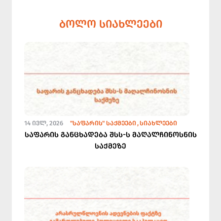
ᲑᲝᲚᲝ ᲡᲘᲐᲮᲚᲔᲔᲑᲘ
14 ᲘᲕᲚ, 2026
"ᲡᲐᲤᲐᲠᲘᲡ" ᲡᲐᲥᲛᲔᲔᲑᲘ
ᲡᲘᲐᲮᲚᲔᲔᲑᲘ
საფარის განცხადება შსს-ს მაღალჩინოსნის
საქმეზე