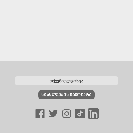
ᲡᲘᲐᲮᲚᲔᲔᲑᲘᲡ ᲒᲐᲛᲝᲬᲔᲠᲐ