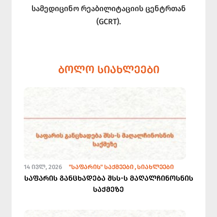
სამედიცინო რეაბილიტაციის ცენტრთან
(GCRT).
ᲑᲝᲚᲝ ᲡᲘᲐᲮᲚᲔᲔᲑᲘ
14 ᲘᲕᲚ, 2026
"ᲡᲐᲤᲐᲠᲘᲡ" ᲡᲐᲥᲛᲔᲔᲑᲘ
ᲡᲘᲐᲮᲚᲔᲔᲑᲘ
საფარის განცხადება შსს-ს მაღალჩინოსნის
საქმეზე