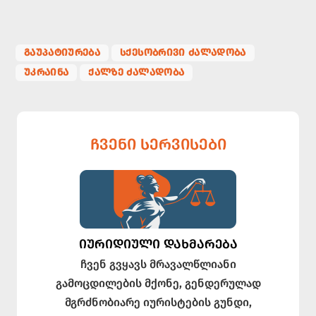
ᲒᲐᲣᲞᲐᲢᲘᲣᲠᲔᲑᲐ
ᲡᲥᲔᲡᲝᲑᲠᲘᲕᲘ ᲫᲐᲚᲐᲓᲝᲑᲐ
ᲣᲙᲠᲐᲘᲜᲐ
ᲥᲐᲚᲖᲔ ᲫᲐᲚᲐᲓᲝᲑᲐ
ᲩᲕᲔᲜᲘ ᲡᲔᲠᲕᲘᲡᲔᲑᲘ
ᲘᲣᲠᲘᲓᲘᲣᲚᲘ ᲓᲐᲮᲛᲐᲠᲔᲑᲐ
ჩვენ გვყავს მრავალწლიანი
გამოცდილების მქონე, გენდერულად
მგრძნობიარე იურისტების გუნდი,