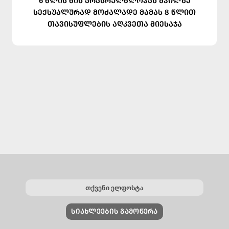
6 წლის წინ არასრულწლოვან შვილზე
სექსუალურად მოძალადე მამას 8 წლით
თავისუფლების აღკვეთა მიესაჯა
ᲡᲘᲐᲮᲚᲔᲔᲑᲘᲡ ᲒᲐᲛᲝᲬᲔᲠᲐ