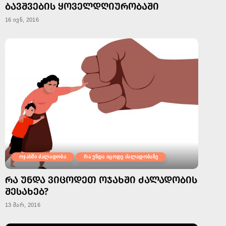
ᲑᲐᲕᲨᲕᲔᲑᲘᲡ ᲧᲝᲕᲔᲚᲓᲦᲘᲣᲠᲝᲑᲐᲨᲘ
16 ივნ, 2016
ოჯახში ძალადობა
რა უნდა იცოდე ძალადობაზე
ᲠᲐ ᲣᲜᲓᲐ ᲕᲘᲪᲝᲓᲔᲗ ᲝᲯᲐᲮᲨᲘ ᲫᲐᲚᲐᲓᲝᲑᲘᲡ
ᲨᲔᲡᲐᲮᲔᲑ?
13 მარ, 2016