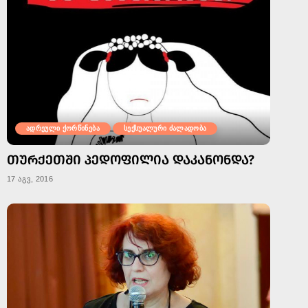
ადრეული ქორწინება
სექსუალური ძალადობა
ᲗᲣᲠᲥᲔᲗᲨᲘ ᲞᲔᲓᲝᲤᲘᲚᲘᲐ ᲓᲐᲙᲐᲜᲝᲜᲓᲐ?
17 აგვ, 2016