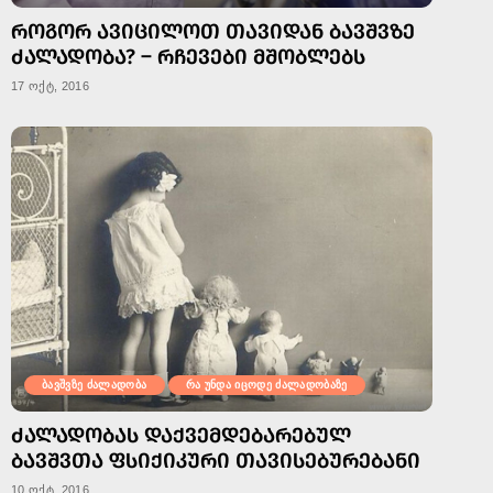
ᲠᲝᲒᲝᲠ ᲐᲕᲘᲪᲘᲚᲝᲗ ᲗᲐᲕᲘᲓᲐᲜ ᲑᲐᲕᲨᲕᲖᲔ
ᲫᲐᲚᲐᲓᲝᲑᲐ? – ᲠᲩᲔᲕᲔᲑᲘ ᲛᲨᲝᲑᲚᲔᲑᲡ
17 ოქტ, 2016
ბავშვზე ძალადობა
რა უნდა იცოდე ძალადობაზე
ᲫᲐᲚᲐᲓᲝᲑᲐᲡ ᲓᲐᲥᲕᲔᲛᲓᲔᲑᲐᲠᲔᲑᲣᲚ
ᲑᲐᲕᲨᲕᲗᲐ ᲤᲡᲘᲥᲘᲙᲣᲠᲘ ᲗᲐᲕᲘᲡᲔᲑᲣᲠᲔᲑᲐᲜᲘ
10 ოქტ, 2016