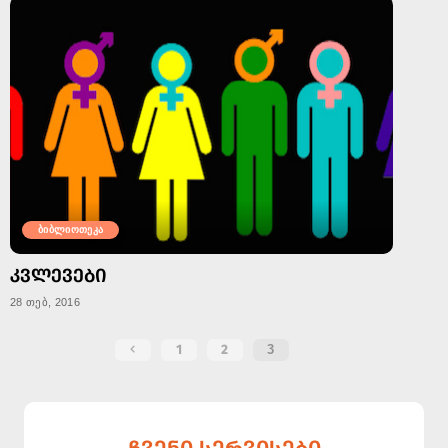
ბიბლიოთეკა
ᲙᲕᲚᲔᲕᲔᲑᲘ
28 თებ, 2016
1
2
3