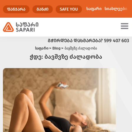
საფარი
სიახლეები
ᲤᲐᲜᲯᲐᲠᲐ
ᲒᲐᲜᲫᲘ
SAFE YOU
ᲒᲭᲘᲠᲓᲔᲑᲐ ᲓᲐᲮᲛᲐᲠᲔᲑᲐ?
599 407 603
ულტიმედია
საფარი
>
Blog
>
ბავშვზე ძალადობა
ჭდე:
ბავშვზე ძალადობა