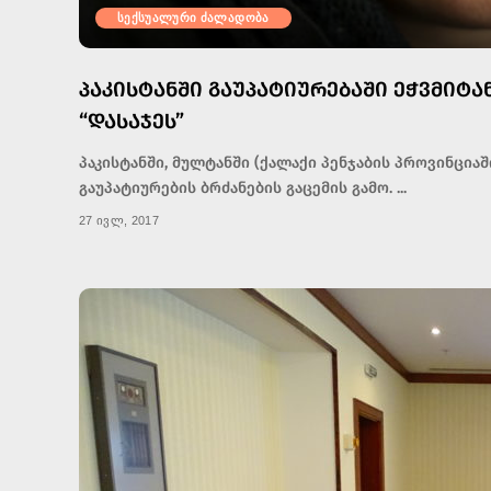
სექსუალური ძალადობა
ᲞᲐᲙᲘᲡᲢᲐᲜᲨᲘ ᲒᲐᲣᲞᲐᲢᲘᲣᲠᲔᲑᲐᲨᲘ ᲔᲭᲕᲛᲘᲢᲐ
“ᲓᲐᲡᲐᲯᲔᲡ”
პაკისტანში, მულტანში (ქალაქი პენჯაბის პროვინციაში
გაუპატიურების ბრძანების გაცემის გამო.
...
27 ივლ, 2017