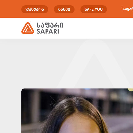
საფა
ᲤᲐᲜᲯᲐᲠᲐ
ᲒᲐᲜᲫᲘ
SAFE YOU