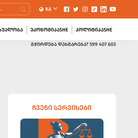
KA
ᲡᲣᲐᲚᲝᲑᲐ
ᲔᲙᲝᲜᲝᲛᲘᲙᲐSHE
ᲞᲝᲚᲘᲢᲘᲙᲐSHE
ᲒᲭᲘᲠᲓᲔᲑᲐ ᲓᲐᲮᲛᲐᲠᲔᲑᲐ?
599 407 603
ᲩᲕᲔᲜᲘ ᲡᲔᲠᲕᲘᲡᲔᲑᲘ