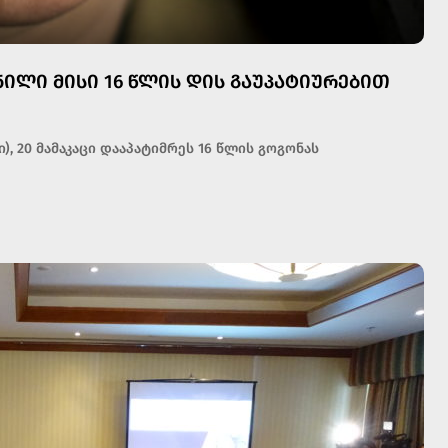
ᲜᲘᲚᲘ ᲛᲘᲡᲘ 16 ᲬᲚᲘᲡ ᲓᲘᲡ ᲒᲐᲣᲞᲐᲢᲘᲣᲠᲔᲑᲘᲗ
), 20 მამაკაცი დააპატიმრეს 16 წლის გოგონას