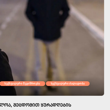
სექსუალური შევიწროება
სექსუალური ძალადობა
ᲫᲚᲝᲐ, ᲨᲔᲪᲓᲝᲛᲘᲗ ᲧᲣᲠᲐᲓᲦᲔᲑᲘᲡ