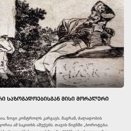
Ი ᲡᲐᲖᲝᲒᲐᲓᲝᲔᲑᲘᲡᲒᲐᲜ ᲛᲘᲡᲘ ᲛᲝᲠᲐᲚᲣᲠᲘ
კია. ზოგი კონტროლს კარგავს. მაგრამ, ძალადობის
ორია ამ საკითხს აშუქებს. თავის წიგნში „ბოროტება: