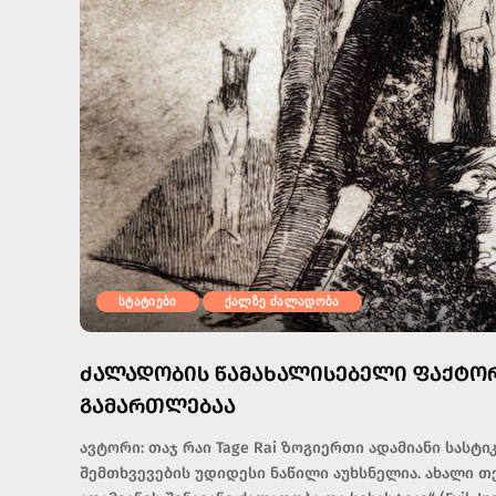
სტატიები
ქალზე ძალადობა
ᲫᲐᲚᲐᲓᲝᲑᲘᲡ ᲬᲐᲛᲐᲮᲐᲚᲘᲡᲔᲑᲔᲚᲘ ᲤᲐᲥᲢᲝᲠ
ᲒᲐᲛᲐᲠᲗᲚᲔᲑᲐᲐ
ავტორი: თაჯ რაი Tage Rai ზოგიერთი ადამიანი სასტი
შემთხვევების უდიდესი ნაწილი აუხსნელია. ახალი თე