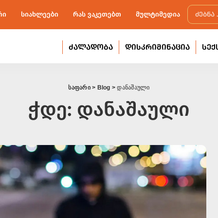
რი
სიახლეები
რას ვაკეთებთ
მულტიმედია
ᲫᲐᲚᲐᲓᲝᲑᲐ
ᲓᲘᲡᲙᲠᲘᲛᲘᲜᲐᲪᲘᲐ
ᲡᲔᲥ
საფარი
>
Blog
>
დანაშაული
ჭდე:
დანაშაული