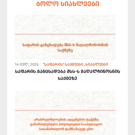
ᲑᲝᲚᲝ ᲡᲘᲐᲮᲚᲔᲔᲑᲘ
14 ᲘᲕᲚ, 2026
"ᲡᲐᲤᲐᲠᲘᲡ" ᲡᲐᲥᲛᲔᲔᲑᲘ
ᲡᲘᲐᲮᲚᲔᲔᲑᲘ
საფარის განცხადება შსს-ს მაღალჩინოსნის
საქმეზე