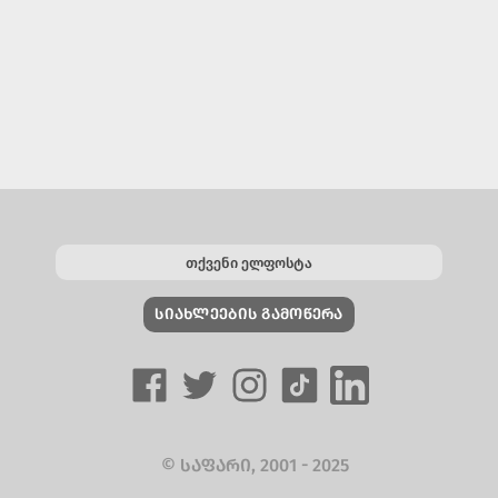
ᲡᲘᲐᲮᲚᲔᲔᲑᲘᲡ ᲒᲐᲛᲝᲬᲔᲠᲐ
© ᲡᲐᲤᲐᲠᲘ, 2001 - 2025