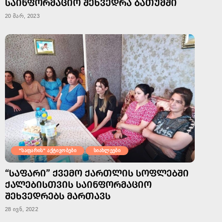
ᲡᲐᲘᲜᲤᲝᲠᲛᲐᲪᲘᲝ ᲨᲔᲮᲕᲔᲓᲠᲐ ᲑᲐᲗᲣᲛᲨᲘ
20 მარ, 2023
"საფარის" აქტივობები
სიახლეები
“ᲡᲐᲤᲐᲠᲘ” ᲥᲕᲔᲛᲝ ᲥᲐᲠᲗᲚᲘᲡ ᲡᲝᲤᲚᲔᲑᲨᲘ
ᲥᲐᲚᲔᲑᲘᲡᲗᲕᲘᲡ ᲡᲐᲘᲜᲤᲝᲠᲛᲐᲪᲘᲝ
ᲨᲔᲮᲕᲔᲓᲠᲔᲑᲡ ᲛᲐᲠᲗᲐᲕᲡ
28 ივნ, 2022