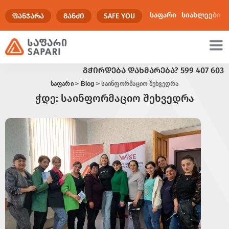
საფარი
სიახლეები
ᲤᲐᲜᲯᲐᲠᲐ
ᲒᲐᲜᲫᲘ
SAFE YOU
ᲒᲭᲘᲠᲓᲔᲑᲐ ᲓᲐᲮᲛᲐᲠᲔᲑᲐ?
599 407 603
ულტიმედია
საფარი
>
Blog
>
საინფორმაციო შეხვედრა
ჭდე:
საინფორმაციო შეხვედრა