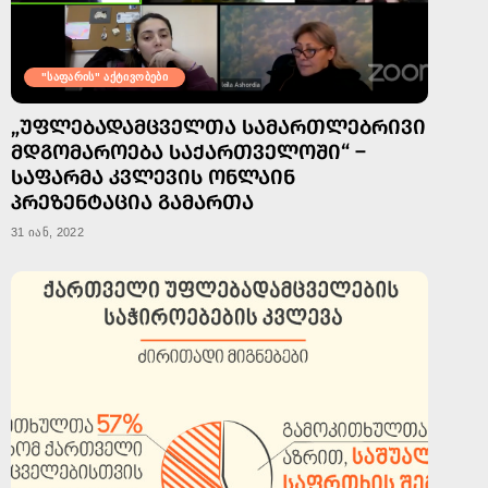
"საფარის" აქტივობები
„ᲣᲤᲚᲔᲑᲐᲓᲐᲛᲪᲕᲔᲚᲗᲐ ᲡᲐᲛᲐᲠᲗᲚᲔᲑᲠᲘᲕᲘ
ᲛᲓᲒᲝᲛᲐᲠᲝᲔᲑᲐ ᲡᲐᲥᲐᲠᲗᲕᲔᲚᲝᲨᲘ“ –
ᲡᲐᲤᲐᲠᲛᲐ ᲙᲕᲚᲔᲕᲘᲡ ᲝᲜᲚᲐᲘᲜ
ᲞᲠᲔᲖᲔᲜᲢᲐᲪᲘᲐ ᲒᲐᲛᲐᲠᲗᲐ
31 იან, 2022