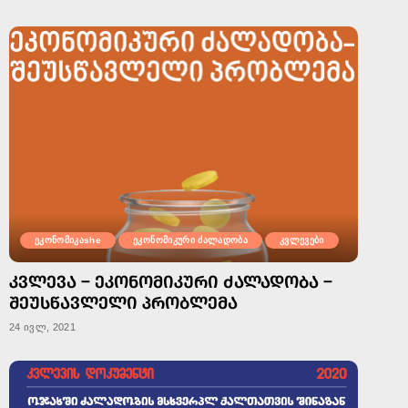
ეკონომიკაshe
ეკონომიკური ძალადობა
კვლევები
ᲙᲕᲚᲔᲕᲐ – ᲔᲙᲝᲜᲝᲛᲘᲙᲣᲠᲘ ᲫᲐᲚᲐᲓᲝᲑᲐ –
ᲨᲔᲣᲡᲬᲐᲕᲚᲔᲚᲘ ᲞᲠᲝᲑᲚᲔᲛᲐ
24 ივლ, 2021