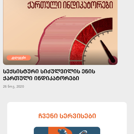
კვლევები
ᲡᲔᲥᲡᲘᲡᲢᲣᲠᲘ ᲡᲘᲫᲣᲚᲕᲘᲚᲘᲡ ᲔᲜᲘᲡ
ᲥᲐᲠᲗᲣᲚᲘ ᲘᲜᲓᲘᲙᲐᲢᲝᲠᲔᲑᲘ
26 ნოე, 2020
ᲩᲕᲔᲜᲘ ᲡᲔᲠᲕᲘᲡᲔᲑᲘ