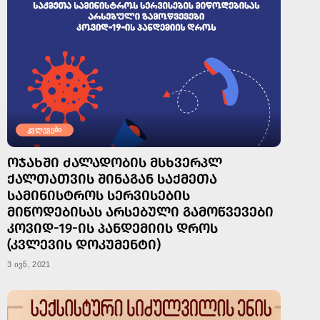
კვლევები
ᲝᲯᲐᲮᲨᲘ ᲫᲐᲚᲐᲓᲝᲑᲘᲡ ᲛᲡᲮᲕᲔᲠᲞᲚ
ᲥᲐᲚᲗᲐᲗᲕᲘᲡ ᲨᲘᲜᲐᲒᲐᲜ ᲡᲐᲥᲛᲔᲗᲐ
ᲡᲐᲛᲘᲜᲘᲡᲢᲠᲝᲡ ᲡᲔᲠᲕᲘᲡᲔᲑᲘᲡ
ᲛᲘᲬᲝᲓᲔᲑᲘᲡᲐᲡ ᲐᲠᲡᲔᲑᲣᲚᲘ ᲒᲐᲛᲝᲬᲕᲔᲕᲔᲑᲘ
ᲙᲝᲕᲘᲓ-19-ᲘᲡ ᲞᲐᲜᲓᲔᲛᲘᲘᲡ ᲓᲠᲝᲡ
(ᲙᲕᲚᲔᲕᲘᲡ ᲓᲝᲙᲣᲛᲔᲜᲢᲘ)
3 ივნ, 2021