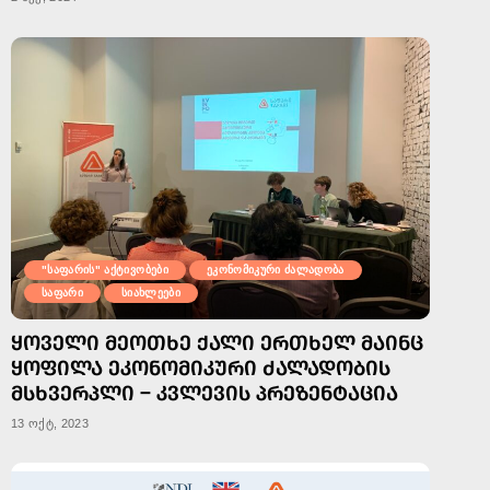
"საფარის" აქტივობები
ეკონომიკური ძალადობა
საფარი
სიახლეები
ᲧᲝᲕᲔᲚᲘ ᲛᲔᲝᲗᲮᲔ ᲥᲐᲚᲘ ᲔᲠᲗᲮᲔᲚ ᲛᲐᲘᲜᲪ
ᲧᲝᲤᲘᲚᲐ ᲔᲙᲝᲜᲝᲛᲘᲙᲣᲠᲘ ᲫᲐᲚᲐᲓᲝᲑᲘᲡ
ᲛᲡᲮᲕᲔᲠᲞᲚᲘ – ᲙᲕᲚᲔᲕᲘᲡ ᲞᲠᲔᲖᲔᲜᲢᲐᲪᲘᲐ
13 ოქტ, 2023