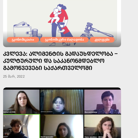
ეკონომიკაshe
ეკონომიკური ძალადობა
კვლევები
ᲙᲕᲚᲔᲕᲐ: ᲐᲚᲘᲛᲔᲜᲢᲘᲡ ᲒᲐᲓᲐᲣᲮᲓᲔᲚᲝᲑᲐ –
ᲙᲣᲚᲢᲣᲠᲣᲚᲘ ᲓᲐ ᲡᲐᲙᲐᲜᲝᲜᲛᲓᲔᲑᲚᲝ
ᲒᲐᲛᲝᲬᲕᲔᲕᲔᲑᲘ ᲡᲐᲥᲐᲠᲗᲕᲔᲚᲝᲨᲘ
25 მარ, 2022