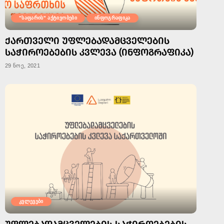
"საფარის" აქტივობები
ინფოგრაფიკა
ᲥᲐᲠᲗᲕᲔᲚᲘ ᲣᲤᲚᲔᲑᲐᲓᲐᲛᲪᲕᲔᲚᲔᲑᲘᲡ
ᲡᲐᲭᲘᲠᲝᲔᲑᲔᲑᲘᲡ ᲙᲕᲚᲔᲕᲐ (ᲘᲜᲤᲝᲒᲠᲐᲤᲘᲙᲐ)
29 ნოე, 2021
კვლევები