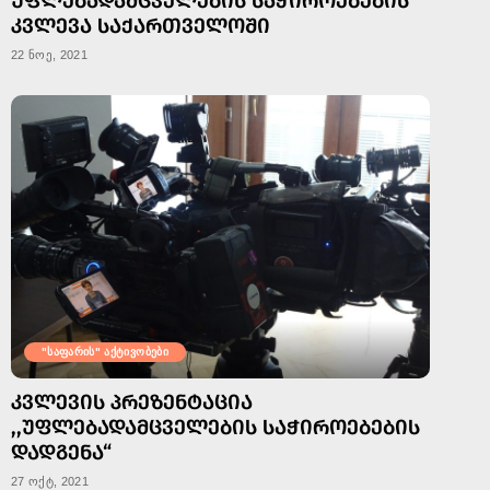
ᲣᲤᲚᲔᲑᲐᲓᲐᲛᲪᲕᲔᲚᲔᲑᲘᲡ ᲡᲐᲭᲘᲠᲝᲔᲑᲔᲑᲘᲡ
ᲙᲕᲚᲔᲕᲐ ᲡᲐᲥᲐᲠᲗᲕᲔᲚᲝᲨᲘ
22 ნოე, 2021
"საფარის" აქტივობები
ᲙᲕᲚᲔᲕᲘᲡ ᲞᲠᲔᲖᲔᲜᲢᲐᲪᲘᲐ
,,ᲣᲤᲚᲔᲑᲐᲓᲐᲛᲪᲕᲔᲚᲔᲑᲘᲡ ᲡᲐᲭᲘᲠᲝᲔᲑᲔᲑᲘᲡ
ᲓᲐᲓᲒᲔᲜᲐ“
27 ოქტ, 2021