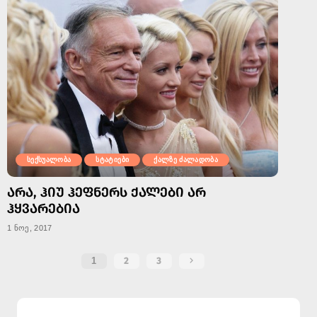
სექსუალობა
სტატიები
ქალზე ძალადობა
ᲐᲠᲐ, ᲰᲘᲣ ᲰᲔᲤᲜᲔᲠᲡ ᲥᲐᲚᲔᲑᲘ ᲐᲠ
ᲰᲧᲕᲐᲠᲔᲑᲘᲐ
1 ნოე, 2017
1
2
3