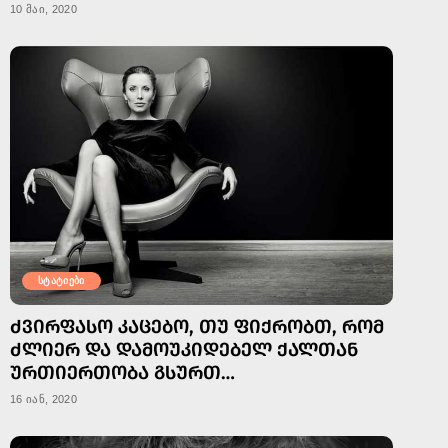
10 მაი, 2020
სტატიები
ᲫᲕᲘᲠᲤᲐᲡᲝ ᲙᲐᲪᲔᲑᲝ, ᲗᲣ ᲤᲘᲥᲠᲝᲑᲗ, ᲠᲝᲛ
ᲫᲚᲘᲔᲠ ᲓᲐ ᲓᲐᲛᲝᲣᲙᲘᲓᲔᲑᲔᲚ ᲥᲐᲚᲗᲐᲜ
ᲣᲠᲗᲘᲔᲠᲗᲝᲑᲐ ᲒᲡᲣᲠᲗ…
16 იან, 2020