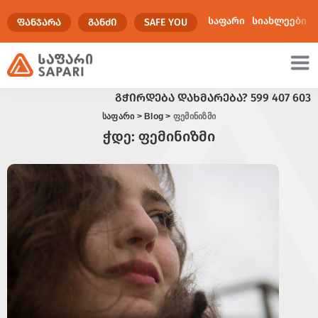
საფარი
სიახლეები
ᲤᲐᲜᲯᲐᲠᲐ
ᲒᲐᲜᲫᲘ
SAFE YOU
ᲒᲭᲘᲠᲓᲔᲑᲐ ᲓᲐᲮᲛᲐᲠᲔᲑᲐ?
599 407 603
ულტიმედია
საფარი
>
Blog
>
ფემინიზმი
ჭდე:
ფემინიზმი