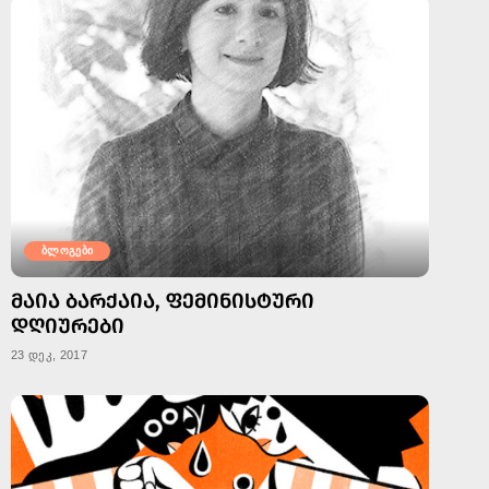
ბლოგები
ᲛᲐᲘᲐ ᲑᲐᲠᲥᲐᲘᲐ, ᲤᲔᲛᲘᲜᲘᲡᲢᲣᲠᲘ
ᲓᲦᲘᲣᲠᲔᲑᲘ
23 დეკ, 2017