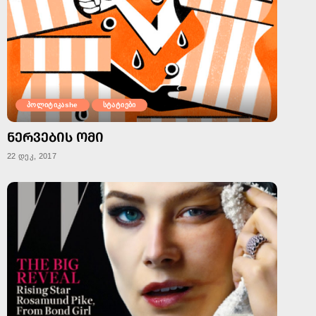
პოლიტიკაshe
სტატიები
ᲜᲔᲠᲕᲔᲑᲘᲡ ᲝᲛᲘ
22 დეკ, 2017