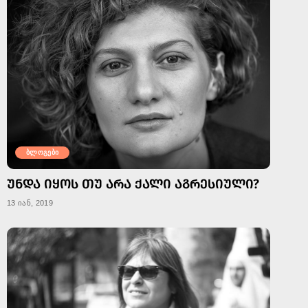
ბლოგები
ᲣᲜᲓᲐ ᲘᲧᲝᲡ ᲗᲣ ᲐᲠᲐ ᲥᲐᲚᲘ ᲐᲒᲠᲔᲡᲘᲣᲚᲘ?
13 იან, 2019