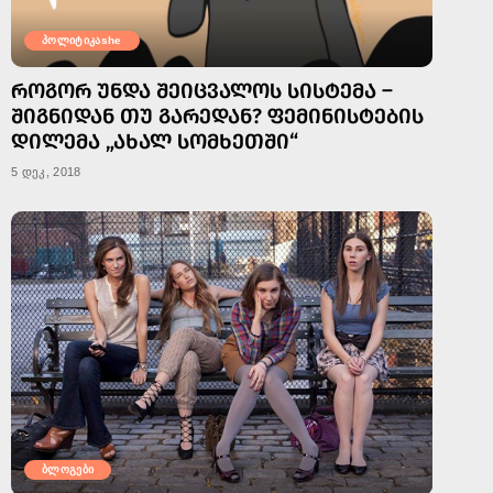
პოლიტიკაshe
ᲠᲝᲒᲝᲠ ᲣᲜᲓᲐ ᲨᲔᲘᲪᲕᲐᲚᲝᲡ ᲡᲘᲡᲢᲔᲛᲐ –
ᲨᲘᲒᲜᲘᲓᲐᲜ ᲗᲣ ᲒᲐᲠᲔᲓᲐᲜ? ᲤᲔᲛᲘᲜᲘᲡᲢᲔᲑᲘᲡ
ᲓᲘᲚᲔᲛᲐ „ᲐᲮᲐᲚ ᲡᲝᲛᲮᲔᲗᲨᲘ“
5 დეკ, 2018
ბლოგები