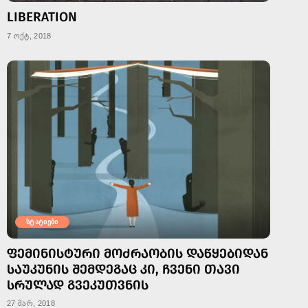
LIBERATION
7 ოქტ, 2018
სტატიები
ᲤᲔᲛᲘᲜᲘᲡᲢᲣᲠᲘ ᲛᲝᲫᲠᲐᲝᲑᲘᲡ ᲓᲐᲬᲧᲔᲑᲘᲓᲐᲜ
ᲡᲐᲣᲙᲣᲜᲘᲡ ᲨᲔᲛᲓᲔᲒᲐᲪ ᲙᲘ, ᲩᲕᲔᲜᲘ ᲗᲐᲕᲘ
ᲡᲠᲣᲚᲐᲓ ᲒᲕᲔᲙᲣᲗᲕᲜᲘᲡ
27 მარ, 2018