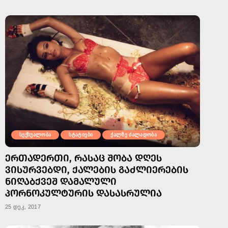
სექსუალობა
სტატიები
ქალზე ძალადობა
ᲔᲠᲗᲐᲓᲔᲠᲗᲘ, ᲠᲐᲡᲐᲪ ᲨᲝᲑᲐ ᲓᲦᲔᲡ
ᲕᲘᲡᲣᲠᲕᲔᲑᲓᲘ, ᲥᲐᲚᲔᲑᲘᲡ ᲒᲐᲫᲚᲘᲔᲠᲔᲑᲘᲡ
ᲜᲘᲦᲐᲑᲥᲕᲔᲨ ᲓᲐᲛᲐᲚᲣᲚᲘ
ᲞᲝᲠᲜᲝᲙᲣᲚᲢᲣᲠᲘᲡ ᲓᲐᲡᲐᲡᲠᲣᲚᲘᲐ
25 დეკ, 2017