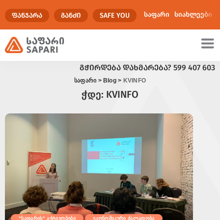
საფარი
სიახლეები
ᲤᲐᲜᲯᲐᲠᲐ
ᲒᲐᲜᲫᲘ
SAFE YOU
ᲒᲭᲘᲠᲓᲔᲑᲐ ᲓᲐᲮᲛᲐᲠᲔᲑᲐ?
599 407 603
ულტიმედია
საფარი
>
Blog
>
KVINFO
ჭდე:
KVINFO
"საფარის" აქტივობები
ეკონომიკური ძალადობა