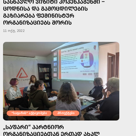
ᲡᲐᲡᲬᲐᲕᲚᲝ ᲕᲘᲖᲘᲢᲘ ᲙᲝᲞᲔᲜᲰᲐᲒᲔᲜᲨᲘ –
ᲪᲝᲓᲜᲘᲡᲐ ᲓᲐ ᲒᲐᲛᲝᲪᲓᲘᲚᲔᲑᲘᲡ
ᲒᲐᲖᲘᲐᲠᲔᲑᲐ ᲤᲔᲛᲘᲜᲘᲡᲢᲣᲠ
ᲝᲠᲒᲐᲜᲘᲖᲐᲪᲘᲔᲑᲡ ᲨᲝᲠᲘᲡ
11 ოქტ, 2022
"საფარის" აქტივობები
პროექტები
„ᲡᲐᲤᲐᲠᲘ“ ᲞᲐᲠᲢᲜᲘᲝᲠ
ᲝᲠᲒᲐᲜᲘᲖᲐᲪᲘᲔᲑᲗᲐᲜ ᲔᲠᲗᲐᲓ ᲐᲮᲐᲚ