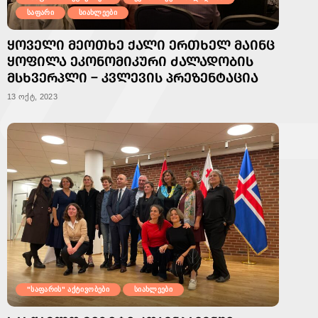
საფარი
სიახლეები
ᲧᲝᲕᲔᲚᲘ ᲛᲔᲝᲗᲮᲔ ᲥᲐᲚᲘ ᲔᲠᲗᲮᲔᲚ ᲛᲐᲘᲜᲪ
ᲧᲝᲤᲘᲚᲐ ᲔᲙᲝᲜᲝᲛᲘᲙᲣᲠᲘ ᲫᲐᲚᲐᲓᲝᲑᲘᲡ
ᲛᲡᲮᲕᲔᲠᲞᲚᲘ – ᲙᲕᲚᲔᲕᲘᲡ ᲞᲠᲔᲖᲔᲜᲢᲐᲪᲘᲐ
13 ოქტ, 2023
"საფარის" აქტივობები
სიახლეები