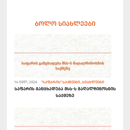
ᲑᲝᲚᲝ ᲡᲘᲐᲮᲚᲔᲔᲑᲘ
14 ᲘᲕᲚ, 2026
"ᲡᲐᲤᲐᲠᲘᲡ" ᲡᲐᲥᲛᲔᲔᲑᲘ
ᲡᲘᲐᲮᲚᲔᲔᲑᲘ
საფარის განცხადება შსს-ს მაღალჩინოსნის
საქმეზე