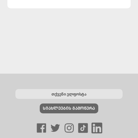
ᲡᲘᲐᲮᲚᲔᲔᲑᲘᲡ ᲒᲐᲛᲝᲬᲔᲠᲐ