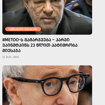
სექსუალური ძალადობა
#METOO-Ს ᲒᲐᲛᲐᲠᲯᲕᲔᲑᲐ – ᲰᲐᲠᲕᲘ
ᲕᲐᲘᲜᲨᲢᲐᲘᲜᲡ 23 ᲬᲚᲘᲗ ᲞᲐᲢᲘᲛᲠᲝᲑᲐ
ᲛᲘᲔᲡᲐᲯᲐ
11 მარ, 2020