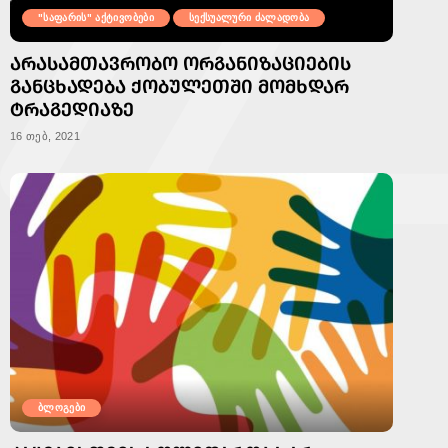
"საფარის" აქტივობები
სექსუალური ძალადობა
ᲐᲠᲐᲡᲐᲛᲗᲐᲕᲠᲝᲑᲝ ᲝᲠᲒᲐᲜᲘᲖᲐᲪᲘᲔᲑᲘᲡ
ᲒᲐᲜᲪᲮᲐᲓᲔᲑᲐ ᲥᲝᲑᲣᲚᲔᲗᲨᲘ ᲛᲝᲛᲮᲓᲐᲠ
ᲢᲠᲐᲒᲔᲓᲘᲐᲖᲔ
16 თებ, 2021
ბლოგები