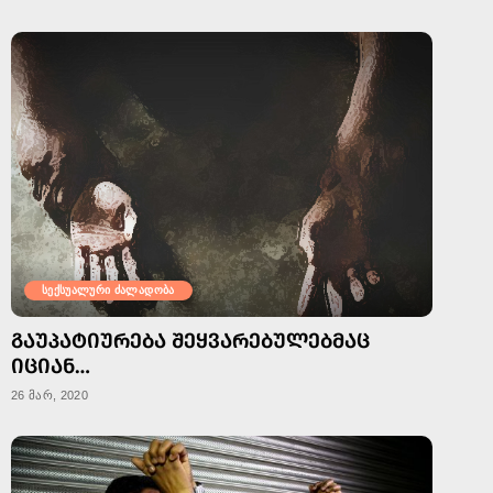
სექსუალური ძალადობა
ᲒᲐᲣᲞᲐᲢᲘᲣᲠᲔᲑᲐ ᲨᲔᲧᲕᲐᲠᲔᲑᲣᲚᲔᲑᲛᲐᲪ
ᲘᲪᲘᲐᲜ…
26 მარ, 2020