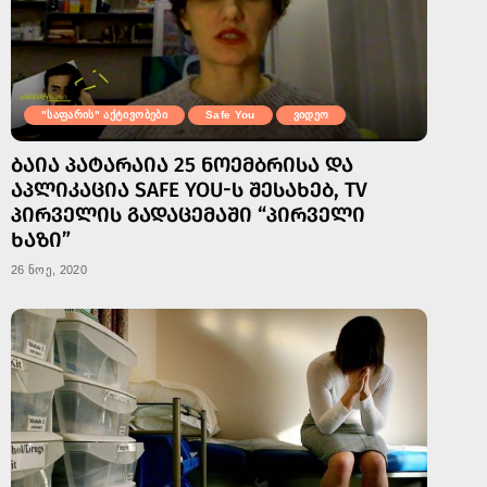
"საფარის" აქტივობები
Safe You
ვიდეო
ᲑᲐᲘᲐ ᲞᲐᲢᲐᲠᲐᲘᲐ 25 ᲜᲝᲔᲛᲑᲠᲘᲡᲐ ᲓᲐ
ᲐᲞᲚᲘᲙᲐᲪᲘᲐ SAFE YOU-Ს ᲨᲔᲡᲐᲮᲔᲑ, TV
ᲞᲘᲠᲕᲔᲚᲘᲡ ᲒᲐᲓᲐᲪᲔᲛᲐᲨᲘ “ᲞᲘᲠᲕᲔᲚᲘ
ᲮᲐᲖᲘ”
26 ნოე, 2020