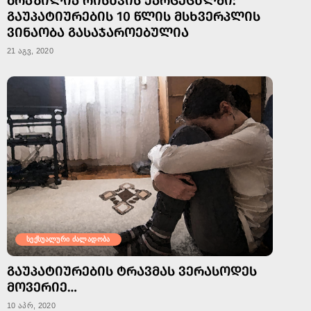
ᲑᲠᲐᲖᲘᲚᲘᲐ ᲠᲘᲡᲮᲕᲘᲡ ᲥᲐᲠᲪᲔᲪᲮᲚᲨᲘ:
ᲒᲐᲣᲞᲐᲢᲘᲣᲠᲔᲑᲘᲡ 10 ᲬᲚᲘᲡ ᲛᲡᲮᲕᲔᲠᲞᲚᲘᲡ
ᲕᲘᲜᲐᲝᲑᲐ ᲒᲐᲡᲐᲯᲐᲠᲝᲔᲑᲣᲚᲘᲐ
21 აგვ, 2020
სექსუალური ძალადობა
ᲒᲐᲣᲞᲐᲢᲘᲣᲠᲔᲑᲘᲡ ᲢᲠᲐᲕᲛᲐᲡ ᲕᲔᲠᲐᲡᲝᲓᲔᲡ
ᲛᲝᲕᲔᲠᲘᲔ…
10 აპრ, 2020