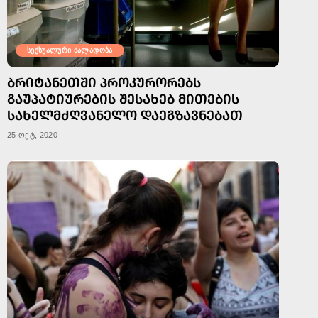
სექსუალური ძალადობა
ᲑᲠᲘᲢᲐᲜᲔᲗᲨᲘ ᲞᲠᲝᲙᲣᲠᲝᲠᲔᲑᲡ
ᲒᲐᲣᲞᲐᲢᲘᲣᲠᲔᲑᲘᲡ ᲨᲔᲡᲐᲮᲔᲑ ᲛᲘᲗᲔᲑᲘᲡ
ᲡᲐᲮᲔᲚᲛᲫᲦᲕᲐᲜᲔᲚᲝ ᲓᲐᲔᲒᲖᲐᲕᲜᲔᲑᲐᲗ
25 ოქტ, 2020