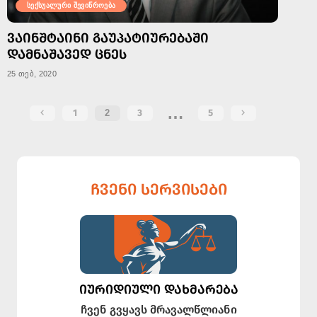
სექსუალური შევიწროება
ᲕᲐᲘᲜᲨᲢᲐᲘᲜᲘ ᲒᲐᲣᲞᲐᲢᲘᲣᲠᲔᲑᲐᲨᲘ
ᲓᲐᲛᲜᲐᲨᲐᲕᲔᲓ ᲪᲜᲔᲡ
25 თებ, 2020
…
1
2
3
5
ᲩᲕᲔᲜᲘ ᲡᲔᲠᲕᲘᲡᲔᲑᲘ
ᲘᲣᲠᲘᲓᲘᲣᲚᲘ ᲓᲐᲮᲛᲐᲠᲔᲑᲐ
ჩვენ გვყავს მრავალწლიანი