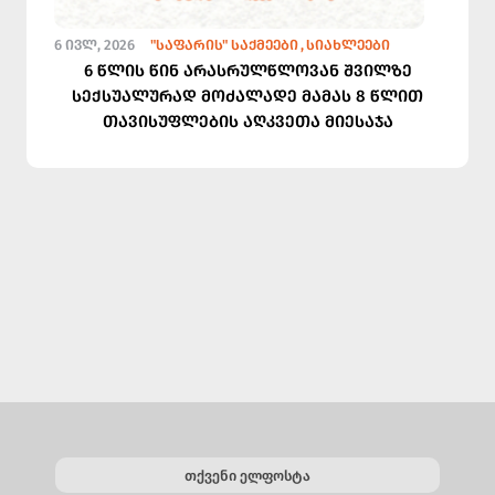
6 ᲘᲕᲚ, 2026
"ᲡᲐᲤᲐᲠᲘᲡ" ᲡᲐᲥᲛᲔᲔᲑᲘ
ᲡᲘᲐᲮᲚᲔᲔᲑᲘ
6 წლის წინ არასრულწლოვან შვილზე
სექსუალურად მოძალადე მამას 8 წლით
თავისუფლების აღკვეთა მიესაჯა