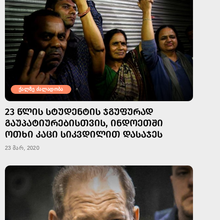
ქალზე ძალადობა
23 ᲬᲚᲘᲡ ᲡᲢᲣᲓᲔᲜᲢᲘᲡ ᲯᲒᲣᲤᲣᲠᲐᲓ
ᲒᲐᲣᲞᲐᲢᲘᲣᲠᲔᲑᲘᲡᲗᲕᲘᲡ, ᲘᲜᲓᲝᲔᲗᲨᲘ
ᲝᲗᲮᲘ ᲙᲐᲪᲘ ᲡᲘᲙᲕᲓᲘᲚᲘᲗ ᲓᲐᲡᲐᲯᲔᲡ
23 მარ, 2020