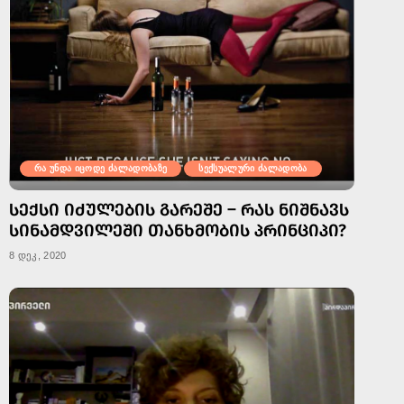
რა უნდა იცოდე ძალადობაზე
სექსუალური ძალადობა
ᲡᲔᲥᲡᲘ ᲘᲫᲣᲚᲔᲑᲘᲡ ᲒᲐᲠᲔᲨᲔ – ᲠᲐᲡ ᲜᲘᲨᲜᲐᲕᲡ
ᲡᲘᲜᲐᲛᲓᲕᲘᲚᲔᲨᲘ ᲗᲐᲜᲮᲛᲝᲑᲘᲡ ᲞᲠᲘᲜᲪᲘᲞᲘ?
8 დეკ, 2020