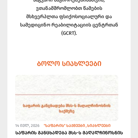
ვთანამშრომლობთ წამების
მსხვერპლთა ფსიქოსოციალური და
სამედიცინო რეაბილიტაციის ცენტრთან
(GCRT).
ᲑᲝᲚᲝ ᲡᲘᲐᲮᲚᲔᲔᲑᲘ
14 ᲘᲕᲚ, 2026
"ᲡᲐᲤᲐᲠᲘᲡ" ᲡᲐᲥᲛᲔᲔᲑᲘ
ᲡᲘᲐᲮᲚᲔᲔᲑᲘ
საფარის განცხადება შსს-ს მაღალჩინოსნის