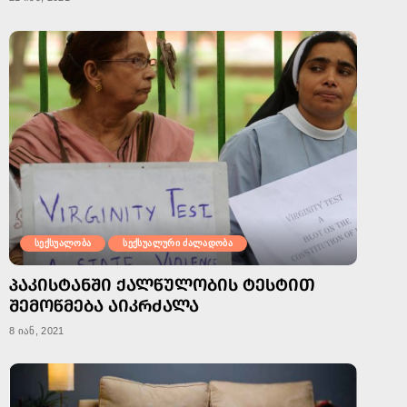
სექსუალობა
სექსუალური ძალადობა
ᲞᲐᲙᲘᲡᲢᲐᲜᲨᲘ ᲥᲐᲚᲬᲣᲚᲝᲑᲘᲡ ᲢᲔᲡᲢᲘᲗ
ᲨᲔᲛᲝᲬᲛᲔᲑᲐ ᲐᲘᲙᲠᲫᲐᲚᲐ
8 იან, 2021