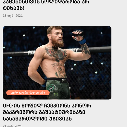
ᲙᲐᲪᲔᲑᲘᲡᲗᲕᲘᲡ ᲡᲝᲚᲘᲓᲐᲠᲝᲑᲐ ᲐᲠ
ᲢᲔᲮᲐᲕᲡ!
13 თებ, 2021
სექსუალური ძალადობა
UFC-ᲘᲡ ᲧᲝᲤᲘᲚ ᲩᲔᲛᲞᲘᲝᲜᲡ ᲙᲝᲜᲝᲠ
ᲛᲐᲙᲒᲠᲔᲒᲝᲠᲡ ᲒᲐᲣᲞᲐᲢᲘᲣᲠᲔᲑᲐᲖᲔ
ᲡᲐᲡᲐᲛᲐᲠᲗᲚᲝᲨᲘ ᲣᲩᲘᲕᲘᲐᲜ
21 იან, 2021