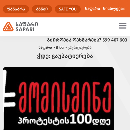
საფარი
სიახლეები
ᲤᲐᲜᲯᲐᲠᲐ
ᲒᲐᲜᲫᲘ
SAFE YOU
ᲒᲭᲘᲠᲓᲔᲑᲐ ᲓᲐᲮᲛᲐᲠᲔᲑᲐ?
599 407 603
ულტიმედია
საფარი
>
Blog
>
გაუპატიურება
ჭდე:
გაუპატიურება