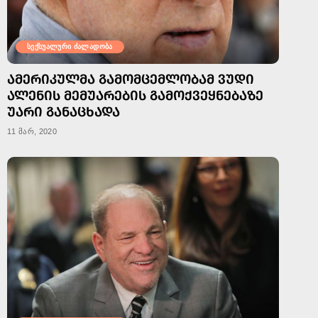
სექსუალური ძალადობა
ᲐᲛᲔᲠᲘᲙᲣᲚᲛᲐ ᲒᲐᲛᲝᲛᲪᲔᲛᲚᲝᲑᲐᲛ ᲕᲣᲓᲘ
ᲐᲚᲔᲜᲘᲡ ᲛᲔᲛᲣᲐᲠᲔᲑᲘᲡ ᲒᲐᲛᲝᲥᲕᲔᲧᲜᲔᲑᲐᲖᲔ
ᲣᲐᲠᲘ ᲒᲐᲜᲐᲪᲮᲐᲓᲐ
11 მარ, 2020